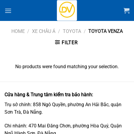
Chuyển
đến
nội
dung
HOME
/
XE CHÂU Á
/
TOYOTA
/
TOYOTA VENZA
FILTER
No products were found matching your selection.
Cửa hàng & Trung tâm kiểm tra bảo hành:
Trụ sở chính: 858 Ngô Quyền, phường An Hải Bắc, quận
Sơn Trà, Đà Nẵng.
Chi nhánh: 470 Mai Đăng Chơn, phường Hòa Quý, Quận
Ngũ Hành Sơn, Đà Nẵng