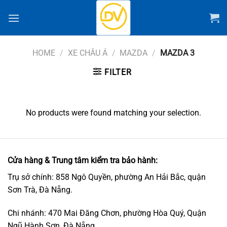
Chuyển
đến
nội
dung
HOME
/
XE CHÂU Á
/
MAZDA
/
MAZDA 3
FILTER
No products were found matching your selection.
Cửa hàng & Trung tâm kiểm tra bảo hành:
Trụ sở chính: 858 Ngô Quyền, phường An Hải Bắc, quận
Sơn Trà, Đà Nẵng.
Chi nhánh: 470 Mai Đăng Chơn, phường Hòa Quý, Quận
Ngũ Hành Sơn, Đà Nẵng