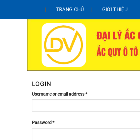
Chuyển
TRANG CHỦ
GIỚI THIỆU
đến
nội
dung
LOGIN
Username or email address
*
Password
*