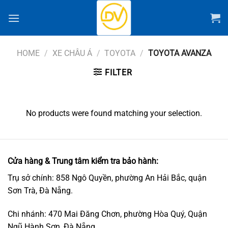
Chuyển
đến
nội
dung
HOME
/
XE CHÂU Á
/
TOYOTA
/
TOYOTA AVANZA
FILTER
No products were found matching your selection.
Cửa hàng & Trung tâm kiểm tra bảo hành:
Trụ sở chính: 858 Ngô Quyền, phường An Hải Bắc, quận
Sơn Trà, Đà Nẵng.
Chi nhánh: 470 Mai Đăng Chơn, phường Hòa Quý, Quận
Ngũ Hành Sơn, Đà Nẵng