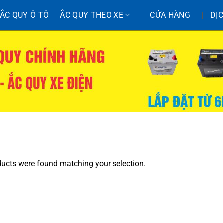
ẮC QUY Ô TÔ
ẮC QUY THEO XE
CỬA HÀNG
DỊ
ucts were found matching your selection.