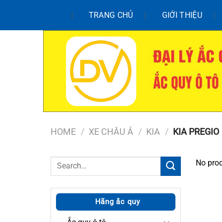
Chuyển
TRANG CHỦ
GIỚI THIỆU
đến
nội
dung
HOME
/
XE CHÂU Á
/
KIA
/
KIA PREGIO
Search
No prod
for:
Hãng ắc quy