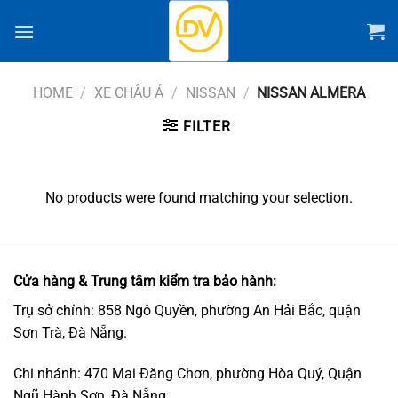
Chuyển
đến
nội
dung
HOME
/
XE CHÂU Á
/
NISSAN
/
NISSAN ALMERA
FILTER
No products were found matching your selection.
Cửa hàng & Trung tâm kiểm tra bảo hành:
Trụ sở chính: 858 Ngô Quyền, phường An Hải Bắc, quận
Sơn Trà, Đà Nẵng.
Chi nhánh: 470 Mai Đăng Chơn, phường Hòa Quý, Quận
Ngũ Hành Sơn, Đà Nẵng