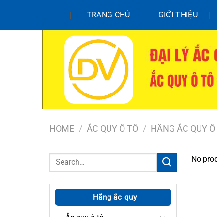
Chuyển
TRANG CHỦ
GIỚI THIỆU
đến
nội
dung
HOME
/
ẮC QUY Ô TÔ
/
HÃNG ẮC QUY Ô
Search
No prod
for:
Hãng ắc quy