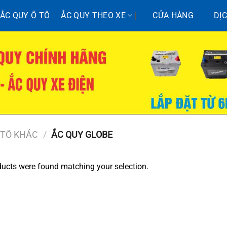
ẮC QUY Ô TÔ
ẮC QUY THEO XE
CỬA HÀNG
DỊ
 TÔ KHÁC
/
ẮC QUY GLOBE
ucts were found matching your selection.