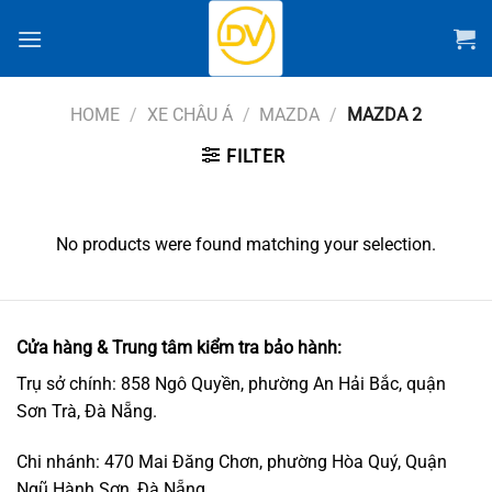
Chuyển
đến
nội
dung
HOME
/
XE CHÂU Á
/
MAZDA
/
MAZDA 2
FILTER
No products were found matching your selection.
Cửa hàng & Trung tâm kiểm tra bảo hành:
Trụ sở chính: 858 Ngô Quyền, phường An Hải Bắc, quận
Sơn Trà, Đà Nẵng.
Chi nhánh: 470 Mai Đăng Chơn, phường Hòa Quý, Quận
Ngũ Hành Sơn, Đà Nẵng