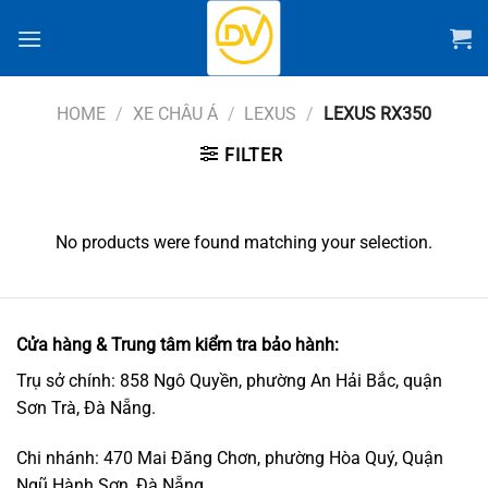
Chuyển
đến
nội
dung
HOME
/
XE CHÂU Á
/
LEXUS
/
LEXUS RX350
FILTER
No products were found matching your selection.
Cửa hàng & Trung tâm kiểm tra bảo hành:
Trụ sở chính: 858 Ngô Quyền, phường An Hải Bắc, quận
Sơn Trà, Đà Nẵng.
Chi nhánh: 470 Mai Đăng Chơn, phường Hòa Quý, Quận
Ngũ Hành Sơn, Đà Nẵng