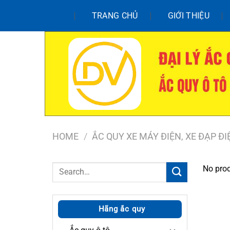
Chuyển
TRANG CHỦ
GIỚI THIỆU
đến
nội
dung
HOME
/
ẮC QUY XE MÁY ĐIỆN, XE ĐẠP ĐI
Search
No prod
for:
Hãng ắc quy