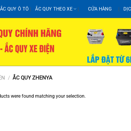
ẮC QUY Ô TÔ
ẮC QUY THEO XE
CỬA HÀNG
DỊ
ỆN
/
ẮC QUY ZHENYA
ucts were found matching your selection.