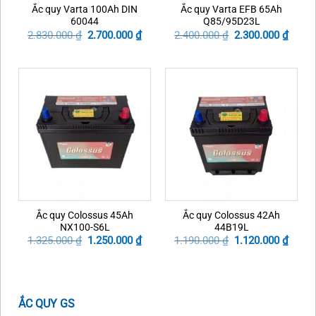
Ắc quy Varta 100Ah DIN
Ắc quy Varta EFB 65Ah
60044
Q85/95D23L
Original
Current
Original
Curre
2.830.000
₫
2.700.000
₫
2.400.000
₫
2.300.000
₫
price
price
price
price
was:
is:
was:
is:
2.830.000 ₫.
2.700.000 ₫.
2.400.000 ₫.
2.300.
Ắc quy Colossus 45Ah
Ắc quy Colossus 42Ah
NX100-S6L
44B19L
Original
Current
Original
Curre
1.325.000
₫
1.250.000
₫
1.190.000
₫
1.120.000
₫
price
price
price
price
was:
is:
was:
is:
1.325.000 ₫.
1.250.000 ₫.
1.190.000 ₫.
1.120.
ẮC QUY GS