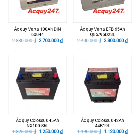
Ắc quy Varta 100Ah DIN
Ắc quy Varta EFB 65Ah
60044
Q85/95D23L
Original
Current
Original
Curre
2.830.000
₫
2.700.000
₫
2.400.000
₫
2.300.000
₫
price
price
price
price
was:
is:
was:
is:
2.830.000 ₫.
2.700.000 ₫.
2.400.000 ₫.
2.300.
Ắc quy Colossus 45Ah
Ắc quy Colossus 42Ah
NX100-S6L
44B19L
Original
Current
Original
Curre
1.325.000
₫
1.250.000
₫
1.190.000
₫
1.120.000
₫
price
price
price
price
was:
is:
was:
is: