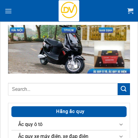
Chuyển
đến
nội
dung
Search
for:
Hãng ắc quy
Ắc quy ô tô
Ắc quy xe máy điện, xe đạp điện