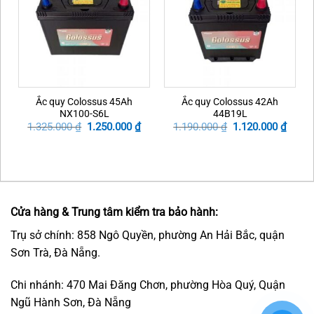
Ắc quy Colossus 45Ah
Ắc quy Colossus 42Ah
NX100-S6L
44B19L
Original
Current
Original
Curre
1.325.000
₫
1.250.000
₫
1.190.000
₫
1.120.000
₫
price
price
price
price
was:
is:
was:
is:
1.325.000 ₫.
1.250.000 ₫.
1.190.000 ₫.
1.120.
Cửa hàng & Trung tâm kiểm tra bảo hành:
Trụ sở chính: 858 Ngô Quyền, phường An Hải Bắc, quận
Sơn Trà, Đà Nẵng.
Chi nhánh: 470 Mai Đăng Chơn, phường Hòa Quý, Quận
Ngũ Hành Sơn, Đà Nẵng