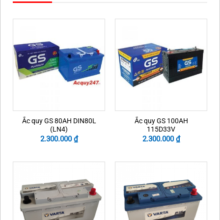
Ắc quy GS 80AH DIN80L
Ắc quy GS 100AH
(LN4)
115D33V
2.300.000
₫
2.300.000
₫