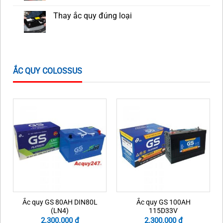
Thay ắc quy đúng loại
ẮC QUY COLOSSUS
Ắc quy GS 80AH DIN80L
Ắc quy GS 100AH
(LN4)
115D33V
2.300.000
₫
2.300.000
₫