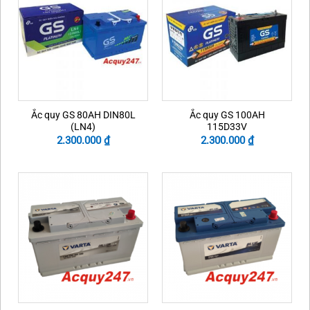
Ắc quy GS 80AH DIN80L
Ắc quy GS 100AH
(LN4)
115D33V
2.300.000
₫
2.300.000
₫