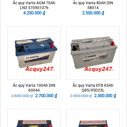
Ắc quy Varta AGM 70Ah
Ắc quy Varta 80Ah DIN
LN3 570901076
58014
4.250.000
₫
2.550.000
₫
Ắc quy Varta 100Ah DIN
Ắc quy Varta EFB 65Ah
60044
Q85/95D23L
Original
Current
Original
Curre
2.830.000
₫
2.700.000
₫
2.400.000
₫
2.300.000
₫
price
price
price
price
was:
is:
was:
is:
2.830.000 ₫.
2.700.000 ₫.
2.400.000 ₫.
2.300.