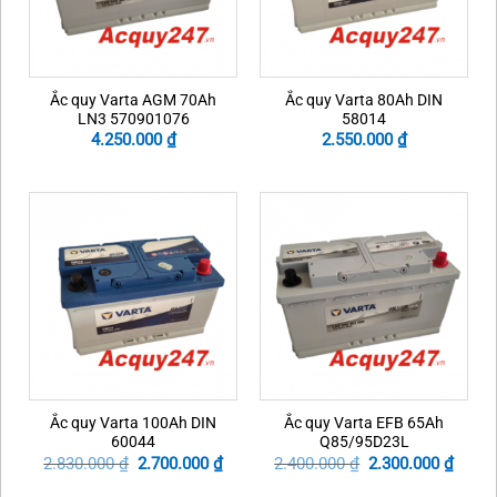
Ắc quy Varta AGM 70Ah
Ắc quy Varta 80Ah DIN
LN3 570901076
58014
4.250.000
₫
2.550.000
₫
Ắc quy Varta 100Ah DIN
Ắc quy Varta EFB 65Ah
60044
Q85/95D23L
Original
Current
Original
Curre
2.830.000
₫
2.700.000
₫
2.400.000
₫
2.300.000
₫
price
price
price
price
was:
is:
was:
is: