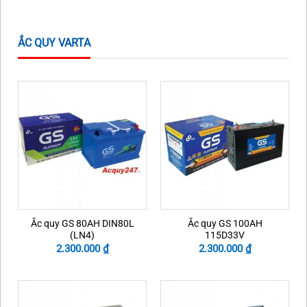
1.325.000 ₫.
1.250.000 ₫.
1.190.000 ₫.
1.120.
ẮC QUY VARTA
Ắc quy GS 80AH DIN80L
Ắc quy GS 100AH
(LN4)
115D33V
2.300.000
₫
2.300.000
₫