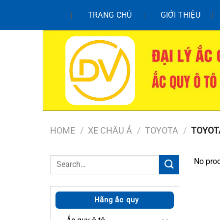
Chuyển
TRANG CHỦ
GIỚI THIỆU
đến
nội
dung
HOME
/
XE CHÂU Á
/
TOYOTA
/
TOYOT
Search
No prod
for:
Hãng ắc quy