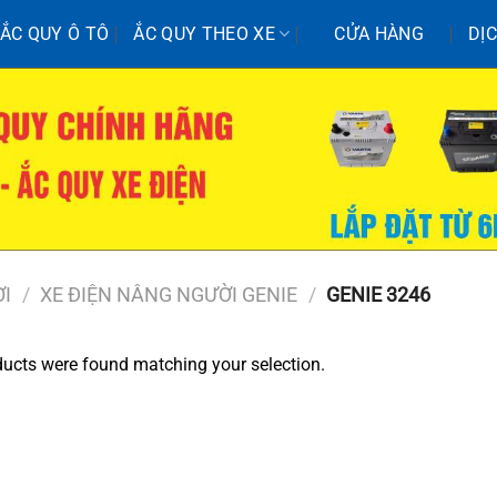
ẮC QUY Ô TÔ
ẮC QUY THEO XE
CỬA HÀNG
DỊ
ỜI
/
XE ĐIỆN NÂNG NGƯỜI GENIE
/
GENIE 3246
ucts were found matching your selection.