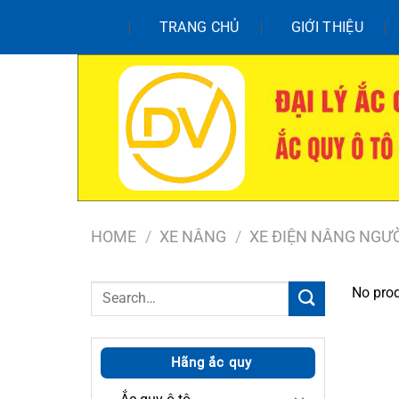
Chuyển
TRANG CHỦ
GIỚI THIỆU
đến
nội
dung
HOME
/
XE NÂNG
/
XE ĐIỆN NÂNG NGƯ
Search
No prod
for:
Hãng ắc quy