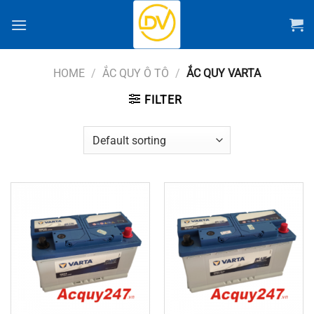
Chuyển
đến
nội
dung
HOME
/
ẮC QUY Ô TÔ
/
ẮC QUY VARTA
FILTER