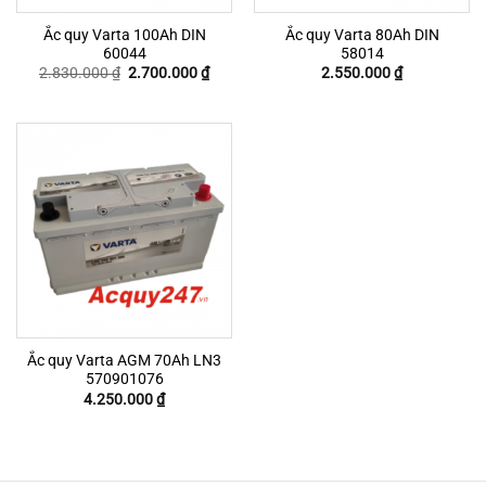
Ắc quy Varta 100Ah DIN
Ắc quy Varta 80Ah DIN
60044
58014
Original
Current
2.830.000
₫
2.700.000
₫
2.550.000
₫
price
price
was:
is:
2.830.000 ₫.
2.700.000 ₫.
Ắc quy Varta AGM 70Ah LN3
570901076
4.250.000
₫