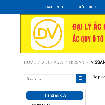
Chuyển
TRANG CHỦ
GIỚI THIỆU
đến
nội
dung
HOME
/
XE CHÂU Á
/
NISSAN
/
NISSAN
Search
No prod
for:
Hãng ắc quy