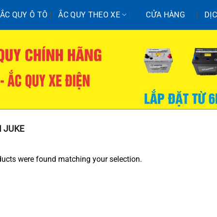
ẮC QUY Ô TÔ
ẮC QUY THEO XE
CỬA HÀNG
DỊ
 JUKE
ucts were found matching your selection.