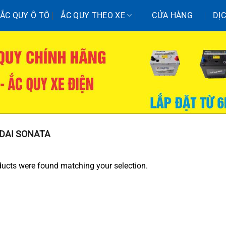
ẮC QUY Ô TÔ
ẮC QUY THEO XE
CỬA HÀNG
DỊ
DAI SONATA
ucts were found matching your selection.