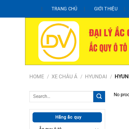
Chuyển
TRANG CHỦ
GIỚI THIỆU
đến
nội
dung
HOME
/
XE CHÂU Á
/
HYUNDAI
/
HYUN
Search
No prod
for:
Hãng ắc quy