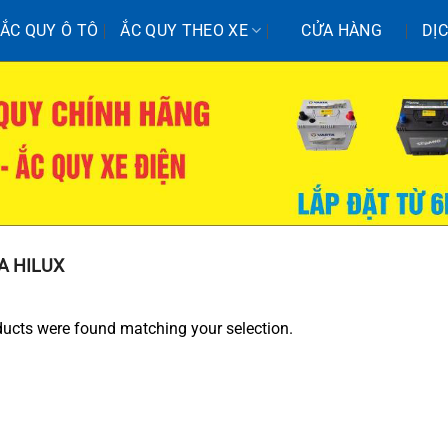
ẮC QUY Ô TÔ
ẮC QUY THEO XE
CỬA HÀNG
DỊ
A HILUX
ucts were found matching your selection.