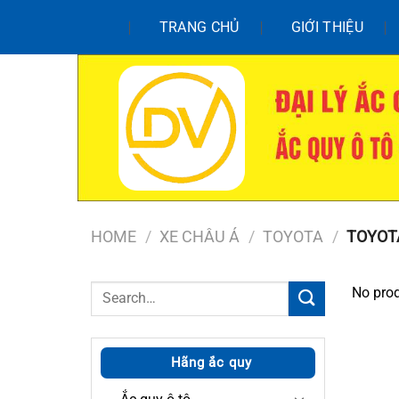
Chuyển
TRANG CHỦ
GIỚI THIỆU
đến
nội
dung
HOME
/
XE CHÂU Á
/
TOYOTA
/
TOYOT
Search
No prod
for:
Hãng ắc quy